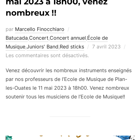
mai 2023 à 18h00, venez
nombreux !!
par
Marcello Finocchiaro
Batucada
,
Concert
,
Concert annuel
,
École de
Publié
Musique
,
Juniors' Band
,
Red sticks
7 avril 2023
le
Les commentaires sont désactivés.
Venez découvrir les nombreux instruments enseignés
par nos professeurs de l’Ecole de Musique de Plan-
les-Ouates le 11 mai 2023 à 18h00. Venez nombreux
soutenir tous les musiciens de l’Ecole de Musique!!