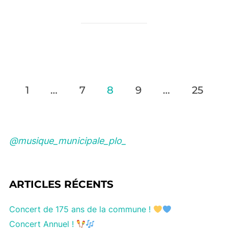
Navigation
1
…
7
8
9
…
25
des
articles
@musique_municipale_plo_
ARTICLES RÉCENTS
Concert de 175 ans de la commune !
Concert Annuel !