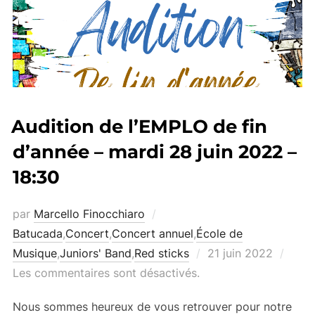
Audition de l’EMPLO de fin
d’année – mardi 28 juin 2022 –
18:30
par
Marcello Finocchiaro
Batucada
,
Concert
,
Concert annuel
,
École de
Publié
Musique
,
Juniors' Band
,
Red sticks
21 juin 2022
le
Les commentaires sont désactivés.
Nous sommes heureux de vous retrouver pour notre