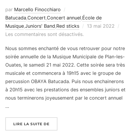
par
Marcello Finocchiaro
Batucada
,
Concert
,
Concert annuel
,
École de
Publié
Musique
,
Juniors' Band
,
Red sticks
13 mai 2022
le
Les commentaires sont désactivés.
Nous sommes enchanté de vous retrouver pour notre
soirée annuelle de la Musique Municipale de Plan-les-
Ouates, le samedi 21 mai 2022. Cette soirée sera très
musicale et commencera à 19h15 avec le groupe de
percussion OBAYA Batucada. Puis nous enchainerons
à 20h15 avec les prestations des ensembles juniors et
nous terminerons joyeusement par le concert annuel
…
« SOIRÉE ANNUELLE 2022 – SAMEDI 21 MA
LIRE LA SUITE DE