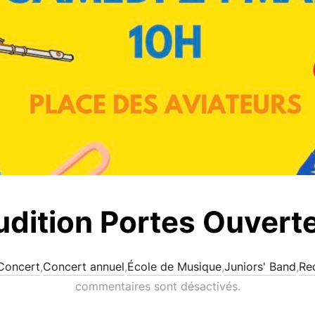
udition Portes Ouvert
Concert
,
Concert annuel
,
École de Musique
,
Juniors' Band
,
Red
commentaires sont désactivés.