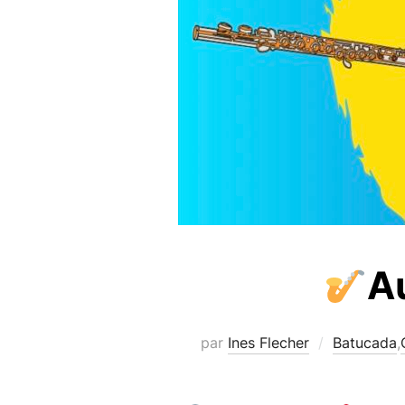
A
par
Ines Flecher
Batucada
,