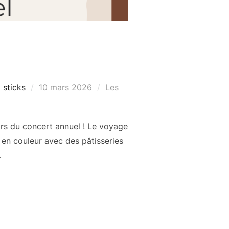
Publié
 sticks
10 mars 2026
Les
le
ors du concert annuel ! Le voyage
en couleur avec des pâtisseries
…
»