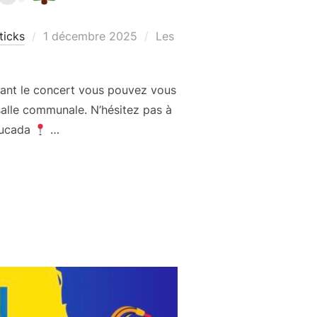
Publié
ticks
1 décembre 2025
Les
le
ant le concert vous pouvez vous
 salle communale. N’hésitez pas à
tucada
…
ÉRIQUE !
»