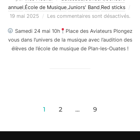
Pub
annuel
,
École de Musique
,
Juniors' Band
,
Red sticks
le
19 mai 2025
Les commentaires sont désactivés.
Samedi 24 mai 10h
Place des Aviateurs Plongez
vous dans l’univers de la musique avec l’audition des
élèves de l’école de musique de Plan-les-Ouates !
Navigation
1
2
…
9
des
articles