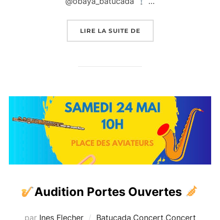
@obaya_batucada
…
« NOËL À TRAVERS AM
LIRE LA SUITE DE
Audition Portes Ouvertes
par
Ines Flecher
Batucada
,
Concert
,
Concert