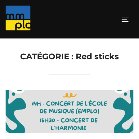
Aller
au
PERM
contenu
CATÉGORIE :
Red sticks