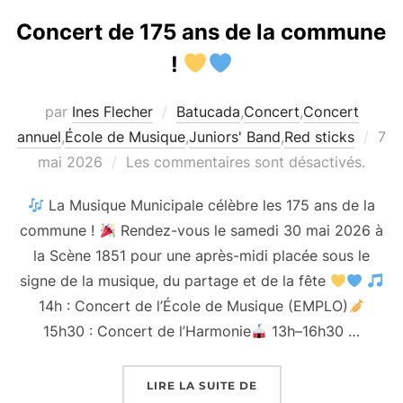
Concert de 175 ans de la commune
!
par
Ines Flecher
Batucada
,
Concert
,
Concert
Pub
annuel
,
École de Musique
,
Juniors' Band
,
Red sticks
7
le
mai 2026
Les commentaires sont désactivés.
La Musique Municipale célèbre les 175 ans de la
commune !
Rendez-vous le samedi 30 mai 2026 à
la Scène 1851 pour une après-midi placée sous le
signe de la musique, du partage et de la fête
14h : Concert de l’École de Musique (EMPLO)
15h30 : Concert de l’Harmonie
13h–16h30 …
« CONCERT DE 175 AN
LIRE LA SUITE DE