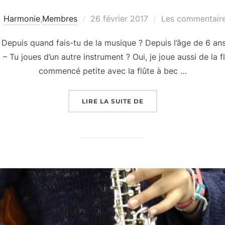
Publié
Harmonie
,
Membres
26 février 2017
Les commentaire
le
 Depuis quand fais-tu de la musique ? Depuis l’âge de 6 ans
u joues d’un autre instrument ? Oui, je joue aussi de la flû
commencé petite avec la flûte à bec …
« « LA MMPLO SE PRÉ
LIRE LA SUITE DE