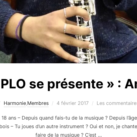
PLO se présente » : 
Publié
Harmonie
,
Membres
4 février 2017
Les commentaires
le
18 ans – Depuis quand fais-tu de la musique ? Depuis l’âge
is – Tu joues d’un autre instrument ? Oui et non, je chante 
faire de la musique ? C’est …