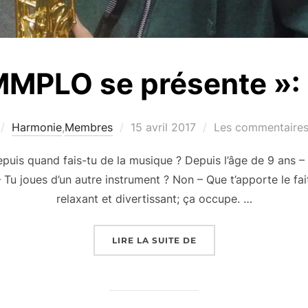
MMPLO se présente »:
Publié
Harmonie
,
Membres
15 avril 2017
Les commentaires
le
puis quand fais-tu de la musique ? Depuis l’âge de 9 ans – 
 joues d’un autre instrument ? Non – Que t’apporte le fait
relaxant et divertissant; ça occupe. …
« « LA MMPLO SE PRÉS
LIRE LA SUITE DE