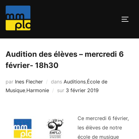
Aller
au
PERM
contenu
Audition des élèves – mercredi 6
février- 18h30
par
Ines Flecher
dans
Auditions
,
École de
Publié
Musique
,
Harmonie
sur
3 février 2019
le
Ce mercredi 6 février,
les élèves de notre
école de musique