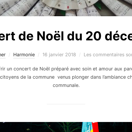
rt de Noël du 20 dé
Publié
her
Harmonie
16 janvier 2018
Les commentaires son
le
frir un concert de Noël préparé avec soin et amour aux pa
x citoyens de la commune venus plonger dans l’ambiance ch
communale.