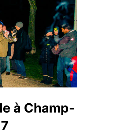
ade à Champ-
17