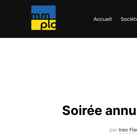
Aller
au
Accueil
Sociét
contenu
Soirée annu
par
Ines Fle