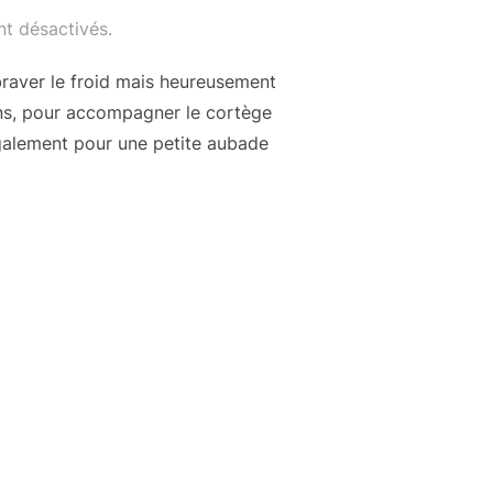
t désactivés.
raver le froid mais heureusement
ions, pour accompagner le cortège
également pour une petite aubade
BADE DE L’ESCALADE À CHAMP-JOLY – 12 DÉCEMBRE 2017 »