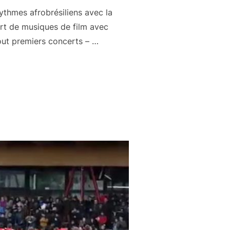
ythmes afrobrésiliens avec la
rt de musiques de film avec
out premiers concerts – …
6 MAI 2018 – 19H15 – 20H15 »