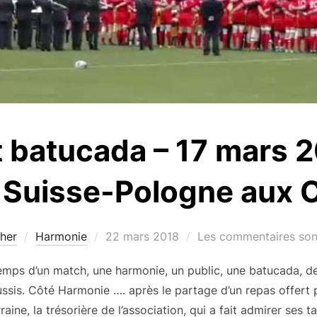
 batucada – 17 mars 
 Suisse-Pologne aux 
Publié
cher
Harmonie
22 mars 2018
Les commentaires sont
le
emps d’un match, une harmonie, un public, une batucada, des
sis. Côté Harmonie …. après le partage d’un repas offert pa
e, la trésorière de l’association, qui a fait admirer ses t