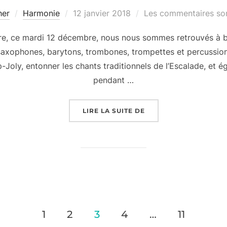
Publié
her
Harmonie
12 janvier 2018
Les commentaires son
le
re, ce mardi 12 décembre, nous nous sommes retrouvés à b
es, saxophones, barytons, trombones, trompettes et percuss
-Joly, entonner les chants traditionnels de l’Escalade, et 
pendant …
« LE CORTÈGE ET L’AU
LIRE LA SUITE DE
1
2
3
4
…
11